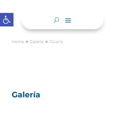
Abrir barra de herramientas
Home
Galeria
Galería
9
9
Galería