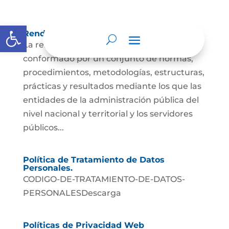
Abrir barra de herramientas
Rendición de cuentas
La rendición de cuentas es el proceso
conformado por un conjunto de normas,
procedimientos, metodologías, estructuras,
prácticas y resultados mediante los que las
entidades de la administración pública del
nivel nacional y territorial y los servidores
públicos...
Política de Tratamiento de Datos
Personales.
CODIGO-DE-TRATAMIENTO-DE-DATOS-
PERSONALESDescarga
Políticas de Privacidad Web