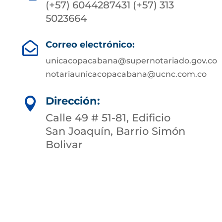
(+57) 6044287431 (+57) 313
5023664
Correo electrónico:

unicacopacabana@supernotariado.gov.co
notariaunicacopacabana@ucnc.com.co
Dirección:

Calle 49 # 51-81, Edificio
San Joaquín, Barrio Simón
Bolivar